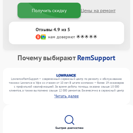
Получить скидку
Цены на ремонт
Отзывы 4.9 из 5
нам доверяют 🌟🌟🌟🌟🌟
Почему выбирают
RemSupport
LowranceRemSupport — современный сервисный центр по ремонту и обслуживанию
техники Lowrance в Уфе со стажем от 10 лет. В штате компании — более 19 инженеров
с профильной квалификацией. За время работы помощь оказана свыше 10 000
клиентов, а также выполнено свыше 12 000 ремонтов. Ежемесячно в сервисный центр
поступает свыше 300 единиц техники, включая , , . Мы выполняем ремонт различного
Читать далее
уровня сложности и поддерживаем высокий стандарт качества благодаря
использованию современного оборудования.
Быстрая диагностика